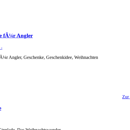
e fÃ¼r Angler
 fÃ¼r Angler, Geschenke, Geschenkidee, Weihnachten
Zur
e
Kinnlade, Das Weihnachtswunder,