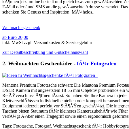
kÃ¶nnen jetzt online bestellt und gleich bzw. zum gewÃ¼nschten Z
E-Mail oder / und SMS an die gewÃ¼nschte Adresse versendet. Das pe
schenken Sie Genuss und Inspiration. MÃ¼helos...
Weihnachtsgeschenk
ab Euro 20,00
inkl. MwSt zzgl. Versandkosten & Servicegebühr
Zur Detailbeschreibung und Gutscheinauswahl
2. Weihnachten Geschenkidee -
fÃ¼r Fotografen
Mantona Premium Fototasche schwarz Die Mantona Premium Fototasche 
DSLR Kamera mit angesetztem 18-55 mm Objektiv problemlos ein weiter
ReiÃŸverschluss Ã¶ffnen lÃ¤sst. So haben Sie Ihre Kamera in jeder 
KlettverschlÃ¼ssen individuell einteilen oder komplett herausnehm
Equipment jederzeit perfekt vor StÃ¶ÃŸen geschÃ¼tzt. Die integri
Taschen bieten Stauraum fÃ¼r kleineres KamerazubehÃ¶r wie Filter 
verfÃ¼gt Ã¼ber einen Tragegriff sowie einen ergonomisch geformten,
Tags: Fototasche, Fotograf, Weihnachtsgeschenk fÃ¼r Hobbyfotogra