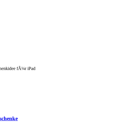
chenkidee fÃ¼r iPad
schenke