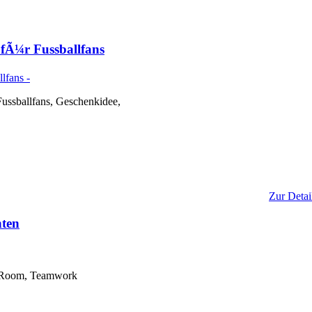
fÃ¼r Fussballfans
ussballfans, Geschenkidee,
Zur Detai
hten
pe Room, Teamwork