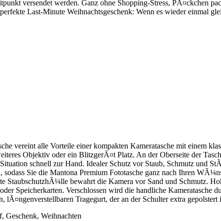
eitpunkt versendet werden. Ganz ohne Shopping-Stress, PÃ¤ckchen pa
rfekte Last-Minute Weihnachtsgeschenk: Wenn es wieder einmal gleichze
vereint alle Vorteile einer kompakten Kameratasche mit einem klassi
es Objektiv oder ein BlitzgerÃ¤t Platz. An der Oberseite der Tasche b
Situation schnell zur Hand. Idealer Schutz vor Staub, Schmutz und StÃ
en, sodass Sie die Mantona Premium Fototasche ganz nach Ihren WÃ¼nsc
erte StaubschutzhÃ¼lle bewahrt die Kamera vor Sand und Schmutz. Ho
oder Speicherkarten. Verschlossen wird die handliche Kameratasche d
 lÃ¤ngenverstellbaren Tragegurt, der an der Schulter extra gepolster
f, Geschenk, Weihnachten