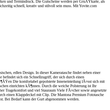
cken und Termindruck. Die Gutscheine werden per GruÃŸkarte, als
itig schnell, kreativ und stilvoll sein muss. Mit Yovite.com
schen, edlen Design. In dieser Kameratasche findet neben einer
efindet sich ein Schnellzugriff, der sich durch einen
¶ÃŸen Die komfortabel gepolsterte Inneneinteilung lÃ¤sst sich mit
hen einrichten kÃ¶nnen. Durch die weiche Polsterung ist Ihr
her Tragekomfort und viel Stauraum Viele FÃ¤cher sowie angesetzte
urch einen Klappdeckel mit Clip. Die Mantona Premium Fototasche
t ist. Bei Bedarf kann der Gurt abgenommen werden.