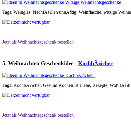
Tags: Weinglas, NachfÃ¼llen unnÃ¶tig, Weinflasche, witzige Weihn
Jetzt als Weihnachtsgeschenk bestellen
5. Weihnachten Geschenkidee -
KochbÃ¼cher
Tags: KochbÃ¼cher, Gesund Kochen ist Liebe, Rezepte, WohlfÃ¼hl
Jetzt als Weihnachtsgeschenk bestellen