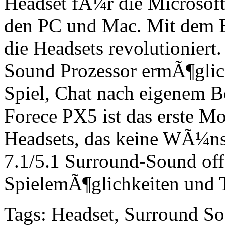
Headset fÃ¼r die Microsof
den PC und Mac. Mit dem E
die Headsets revolutioniert
Sound Prozessor ermÃ¶glic
Spiel, Chat nach eigenem B
Forece PX5 ist das erste M
Headsets, das keine WÃ¼ns
7.1/5.1 Surround-Sound off
SpielemÃ¶glichkeiten und T
Tags: Headset, Surround Sou