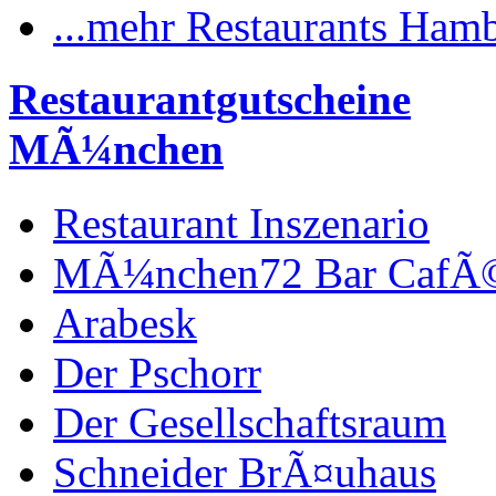
...mehr Restaurants Ham
Restaurantgutscheine
MÃ¼nchen
Restaurant Inszenario
MÃ¼nchen72 Bar CafÃ
Arabesk
Der Pschorr
Der Gesellschaftsraum
Schneider BrÃ¤uhaus