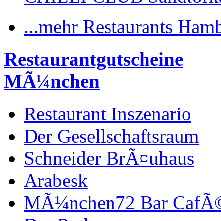
...mehr Restaurants Ham
Restaurantgutscheine
MÃ¼nchen
Restaurant Inszenario
Der Gesellschaftsraum
Schneider BrÃ¤uhaus
Arabesk
MÃ¼nchen72 Bar CafÃ