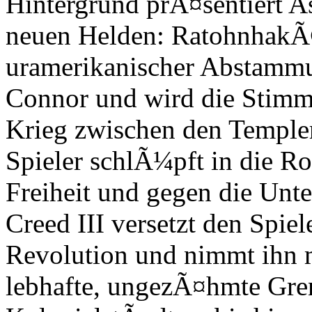
Hintergrund prÃ¤sentiert A
neuen Helden: RatohnhakÃ©:t
uramerikanischer Abstammun
Connor und wird die Stimme
Krieg zwischen den Temple
Spieler schlÃ¼pft in die R
Freiheit und gegen die Un
Creed III versetzt den Spiel
Revolution und nimmt ihn m
lebhafte, ungezÃ¤hmte Gren