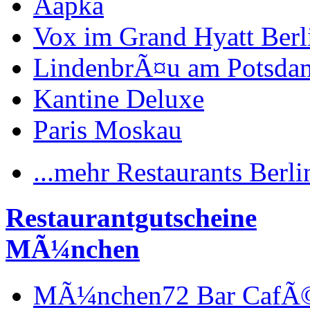
Aapka
Vox im Grand Hyatt Berl
LindenbrÃ¤u am Potsdam
Kantine Deluxe
Paris Moskau
...mehr Restaurants Berli
Restaurantgutscheine
MÃ¼nchen
MÃ¼nchen72 Bar CafÃ