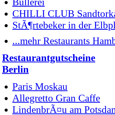
Bullerei
CHILLI CLUB Sandtork
StÃ¶rtebeker in der Elbp
...mehr Restaurants Ham
Restaurantgutscheine
Berlin
Paris Moskau
Allegretto Gran Caffe
LindenbrÃ¤u am Potsdam