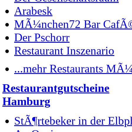
Arabesk
MÃ¼nchen72 Bar CafÃ
Der Pschorr
Restaurant Inszenario
...mehr Restaurants MÃ
Restaurantgutscheine
Hamburg
StÃ¶rtebeker in der Elbp