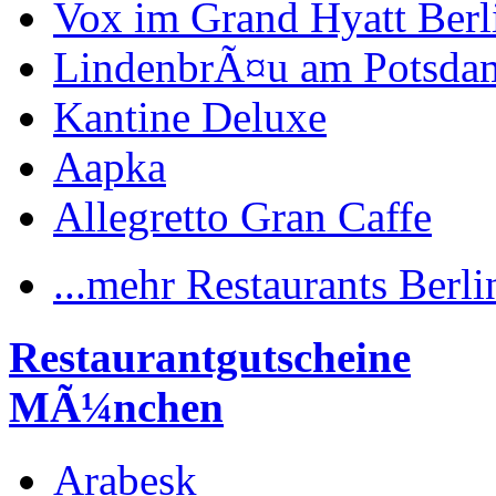
Vox im Grand Hyatt Berl
LindenbrÃ¤u am Potsdam
Kantine Deluxe
Aapka
Allegretto Gran Caffe
...mehr Restaurants Berli
Restaurantgutscheine
MÃ¼nchen
Arabesk