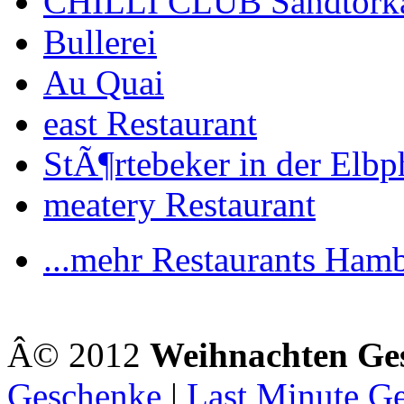
CHILLI CLUB Sandtork
Bullerei
Au Quai
east Restaurant
StÃ¶rtebeker in der Elbp
meatery Restaurant
...mehr Restaurants Ham
Â© 2012
Weihnachten Ge
Geschenke
|
Last Minute G