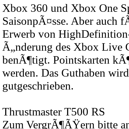
Xbox 360 und Xbox One Spi
SaisonpÃ¤sse. Aber auch f
Erwerb von HighDefinition
Ã„nderung des Xbox Live 
benÃ¶tigt. Pointskarten kÃ
werden. Das Guthaben wird
gutgeschrieben.
Thrustmaster T500 RS
Zum VergrÃ¶ÃŸern bitte an