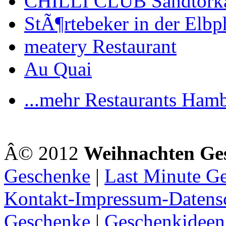
CHILLI CLUB Sandtork
StÃ¶rtebeker in der Elbp
meatery Restaurant
Au Quai
...mehr Restaurants Ham
Â© 2012
Weihnachten Ge
Geschenke
|
Last Minute G
Kontakt-Impressum-Datens
Geschenke
|
Geschenkideen