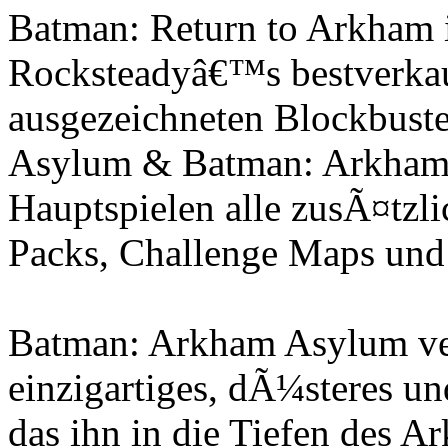
Batman: Return to Arkham i
Rocksteadyâ€™s bestverkau
ausgezeichneten Blockbus
Asylum & Batman: Arkham 
Hauptspielen alle zusÃ¤tz
Packs, Challenge Maps und
Batman: Arkham Asylum vers
einzigartiges, dÃ¼steres u
das ihn in die Tiefen des 