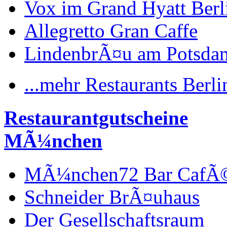
Vox im Grand Hyatt Berl
Allegretto Gran Caffe
LindenbrÃ¤u am Potsdam
...mehr Restaurants Berli
Restaurantgutscheine
MÃ¼nchen
MÃ¼nchen72 Bar CafÃ
Schneider BrÃ¤uhaus
Der Gesellschaftsraum